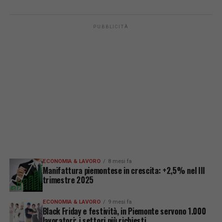
PUBBLICITÀ
ECONOMIA & LAVORO
8 mesi fa
Manifattura piemontese in crescita: +2,5% nel III
trimestre 2025
ECONOMIA & LAVORO
9 mesi fa
Black Friday e festività, in Piemonte servono 1.000
lavoratori: i settori più richiesti