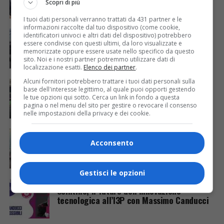
Scopri di più
I tuoi dati personali verranno trattati da 431 partner e le
informazioni raccolte dal tuo dispositivo (come cookie,
INNOVAZIONE
2 anni fa
identificatori univoci e altri dati del dispositivo) potrebbero
Università e lavoro, l’importanza delle
essere condivise con questi ultimi, da loro visualizzate e
competenze digitali
memorizzate oppure essere usate nello specifico da questo
sito. Noi e i nostri partner potremmo utilizzare dati di
localizzazione esatti.
Elenco dei partner
.
Alcuni fornitori potrebbero trattare i tuoi dati personali sulla
ECONOMIA & LAVORO
2 anni fa
Flessione dell’export in Piemonte (-2,1%)
base dell'interesse legittimo, al quale puoi opporti gestendo
le tue opzioni qui sotto. Cerca un link in fondo a questa
nel primo trimestre 2024
pagina o nel menu del sito per gestire o revocare il consenso
nelle impostazioni della privacy e dei cookie.
ECONOMIA & LAVORO
2 anni fa
Torino, le grandi convention internazionali
Acconsento
al Lingotto Fiere
Gestisci le opzioni
INNOVAZIONE
2 anni fa
Scintille, il futuro dell’innovazione
tecnologica all’I3P con Massimo Canducci