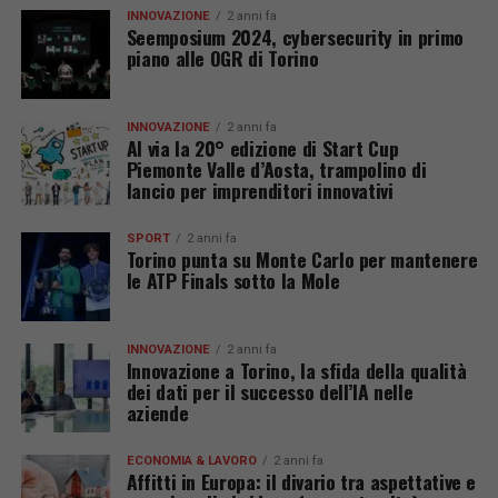
INNOVAZIONE
2 anni fa
Seemposium 2024, cybersecurity in primo
piano alle OGR di Torino
INNOVAZIONE
2 anni fa
Al via la 20° edizione di Start Cup
Piemonte Valle d’Aosta, trampolino di
lancio per imprenditori innovativi
SPORT
2 anni fa
Torino punta su Monte Carlo per mantenere
le ATP Finals sotto la Mole
INNOVAZIONE
2 anni fa
Innovazione a Torino, la sfida della qualità
dei dati per il successo dell’IA nelle
aziende
ECONOMIA & LAVORO
2 anni fa
Affitti in Europa: il divario tra aspettative e