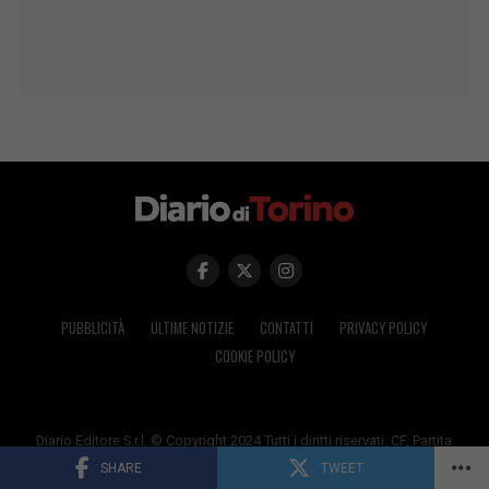
PUBBLICITÀ
ULTIME NOTIZIE
CONTATTI
PRIVACY POLICY
COOKIE POLICY
Diario Editore S.r.l. © Copyright 2024 Tutti i diritti riservati. CF, Partita
I.V.A. n. 02627740026
SHARE
TWEET