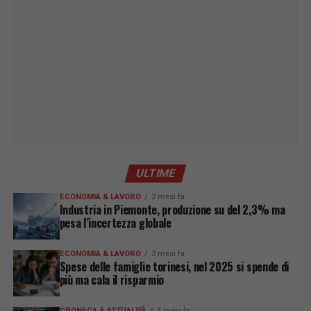
ULTIME
ECONOMIA & LAVORO
2 mesi fa
Industria in Piemonte, produzione su del 2,3% ma
pesa l’incertezza globale
ECONOMIA & LAVORO
3 mesi fa
Spese delle famiglie torinesi, nel 2025 si spende di
più ma cala il risparmio
CRONACA & ATTUALITÀ
4 mesi fa