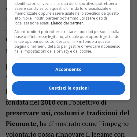
identificatori univoci e altri dati del dispositivo) potrebbero
del volontariato nel mantenere vive le
essere condivise con questi ultimi, da loro visualizzate e
memorizzate oppure essere usate nello specifico da questo
tradizioni e creare momenti di
sito. Noi e i nostri partner potremmo utilizzare dati di
localizzazione esatti.
Elenco dei partner
.
inclusione per i nostri anziani
»
– afferma
Alcuni fornitori potrebbero trattare i tuoi dati personali sulla
base dell'interesse legittimo, al quale puoi opporti gestendo
Giuseppe Grandinetti
, direttore della
le tue opzioni qui sotto. Cerca un link in fondo a questa
pagina o nel menu del sito per gestire o revocare il consenso
struttura
Sereni Orizzonti
.
nelle impostazioni della privacy e dei cookie.
Historia Subalpina: custode delle
Acconsento
tradizioni
Gestisci le opzioni
L’associazione
Historia Subalpina
,
fondata nel
2010
con l’obiettivo di
preservare usi, costumi e tradizioni del
Piemonte
, ha dimostrato come l’impegno
volontario possa rinnovare il legame con