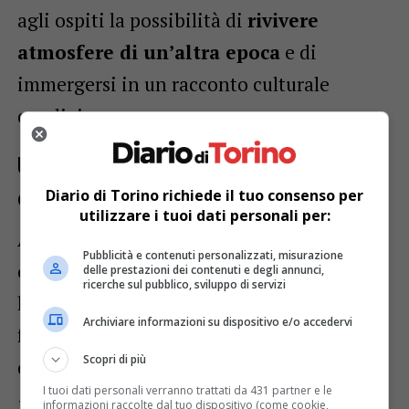
agli ospiti la possibilità di
rivivere
atmosfere di un’altra epoca
e di
immergersi in un racconto culturale
condiviso.
Un pomeriggio di inclusione e
condivisione
Diario di Torino richiede il tuo consenso per
utilizzare i tuoi dati personali per:
Al termine delle danze, un momento
Pubblicità e contenuti personalizzati, misurazione
conviviale di
merenda e socializzazione
delle prestazioni dei contenuti e degli annunci,
ricerche sul pubblico, sviluppo di servizi
ha arricchito l’esperienza, consolidando la
Archiviare informazioni su dispositivo e/o accedervi
funzione della
RSA Le Ninfee
come luogo
Scopri di più
di cura, ma anche di
aggregazione
.
I tuoi dati personali verranno trattati da 431 partner e le
«
L’evento ha sottolineato l’importanza
informazioni raccolte dal tuo dispositivo (come cookie,