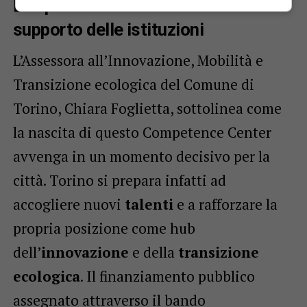
La spinta dell’innovazione e il
supporto delle istituzioni
L’Assessora all’Innovazione, Mobilità e
Transizione ecologica del Comune di
Torino, Chiara Foglietta, sottolinea come
la nascita di questo Competence Center
avvenga in un momento decisivo per la
città. Torino si prepara infatti ad
accogliere nuovi
talenti
e a rafforzare la
propria posizione come hub
dell’
innovazione
e della
transizione
ecologica
. Il finanziamento pubblico
assegnato attraverso il bando