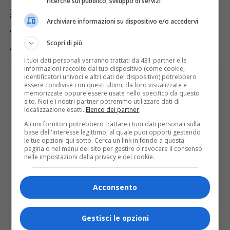
ricerche sul pubblico, sviluppo di servizi
intelligenza artificiale
e
testing
Archiviare informazioni su dispositivo e/o accedervi
avanzato
per la qualificazione degli
Scopri di più
accumulatori.
I tuoi dati personali verranno trattati da 431 partner e le
informazioni raccolte dal tuo dispositivo (come cookie,
identificatori univoci e altri dati del dispositivo) potrebbero
essere condivise con questi ultimi, da loro visualizzate e
memorizzate oppure essere usate nello specifico da questo
sito. Noi e i nostri partner potremmo utilizzare dati di
localizzazione esatti.
Elenco dei partner
.
Alcuni fornitori potrebbero trattare i tuoi dati personali sulla
base dell'interesse legittimo, al quale puoi opporti gestendo
le tue opzioni qui sotto. Cerca un link in fondo a questa
pagina o nel menu del sito per gestire o revocare il consenso
nelle impostazioni della privacy e dei cookie.
Acconsento
Gestisci le opzioni