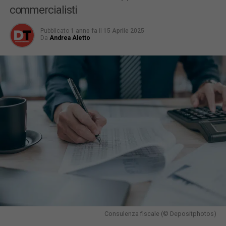
commercialisti
Pubblicato
1 anno fa
il
15 Aprile 2025
Da
Andrea Aletto
Consulenza fiscale (© Depositphotos)