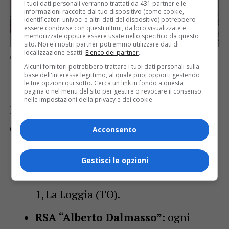
I tuoi dati personali verranno trattati da 431 partner e le
informazioni raccolte dal tuo dispositivo (come cookie,
identificatori univoci e altri dati del dispositivo) potrebbero
essere condivise con questi ultimi, da loro visualizzate e
memorizzate oppure essere usate nello specifico da questo
sito. Noi e i nostri partner potremmo utilizzare dati di
localizzazione esatti.
Elenco dei partner
.
Carmine Velardo e Giovanni Marte
Alcuni fornitori potrebbero trattare i tuoi dati personali sulla
base dell'interesse legittimo, al quale puoi opporti gestendo
le tue opzioni qui sotto. Cerca un link in fondo a questa
Dove e quando usufruire del servizio
pagina o nel menu del sito per gestire o revocare il consenso
nelle impostazioni della privacy e dei cookie.
Il servizio gratuito di patronato e CAF è
disponibile:
Acconsento
RSA “La Loggia”
: ogni lunedì dalle
Gestisci le opzioni
16.30 alle 18.00 in Via Umberto Saba
1, La Loggia (TO).
RSA “Alberto Dalmasso”
: ogni