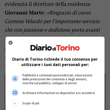
evidenzia il direttore della residenza
Giovanni Marte
:
«Ringrazio di cuore
Carmine Velardo per l’importante servizio
che con passione e dedizione porta avanti
all’interno della nostra struttura. Ci
permette di aprirci al territorio e di
diventare un punto di riferimento per i
Diario di Torino richiede il tuo consenso per
cittadini della zona»
.
utilizzare i tuoi dati personali per:
Pubblicità e contenuti personalizzati, misurazione
delle prestazioni dei contenuti e degli annunci,
ricerche sul pubblico, sviluppo di servizi
Archiviare informazioni su dispositivo e/o accedervi
Scopri di più