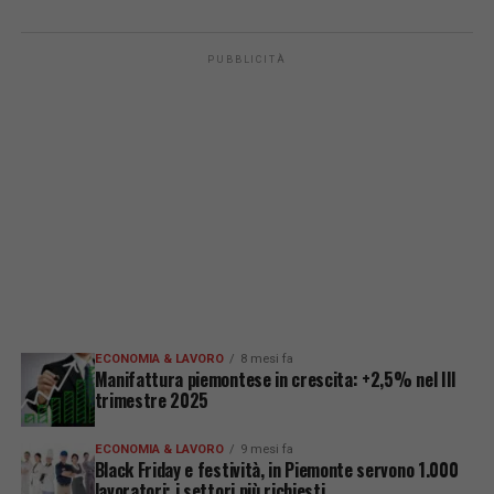
PUBBLICITÀ
ECONOMIA & LAVORO
8 mesi fa
Manifattura piemontese in crescita: +2,5% nel III
trimestre 2025
ECONOMIA & LAVORO
9 mesi fa
Black Friday e festività, in Piemonte servono 1.000
lavoratori: i settori più richiesti