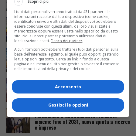
Scopri di più
I tuoi dati personali verranno trattati da 431 partner e le
informazioni raccolte dal tuo dispositivo (come cookie,
ECONOMIA & LAVORO
5 mesi fa
identificatori univoci e altri dati del dispositivo) potrebbero
Piemonte: occupazione stabile nel 2025,
essere condivise con questi ultimi, da loro visualizzate e
ma disoccupazione in crescita e assunzioni
memorizzate oppure essere usate nello specifico da questo
in calo nel 2026
sito. Noi e i nostri partner potremmo utilizzare dati di
localizzazione esatti.
Elenco dei partner
.
Alcuni fornitori potrebbero trattare i tuoi dati personali sulla
ECONOMIA & LAVORO
5 mesi fa
Piemonte, industria in ripartenza: +3,5%
base dell'interesse legittimo, al quale puoi opporti gestendo
le tue opzioni qui sotto. Cerca un link in fondo a questa
nel quarto trimestre 2025
pagina o nel menu del sito per gestire o revocare il consenso
nelle impostazioni della privacy e dei cookie.
ECONOMIA & LAVORO
6 mesi fa
Turismo a Torino, dati in crescita su tutti i
Acconsento
fronti nel 2025
Gestisci le opzioni
ECONOMIA & LAVORO
6 mesi fa
Politecnico e Confindustria Piemonte
insieme fino al 2031, nuova spinta a ricerca
e imprese