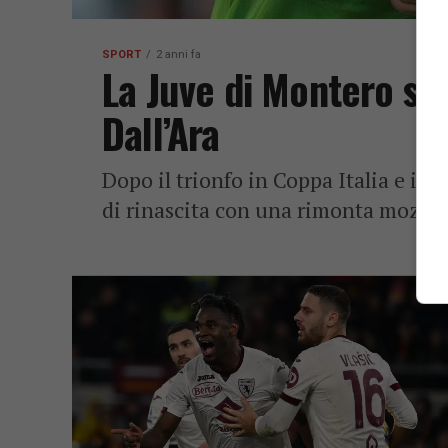
SPORT
2 anni fa
La Juve di Montero str
Dall’Ara
Dopo il trionfo in Coppa Italia e il 
di rinascita con una rimonta mozzafi