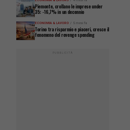
ECONOMIA & LAVORO
4 mesi fa
Piemonte, crollano le imprese under
35: -16,7% in un decennio
ECONOMIA & LAVORO
5 mesi fa
Torino tra risparmio e piaceri, cresce il
fenomeno del revenge spending
PUBBLICITÀ