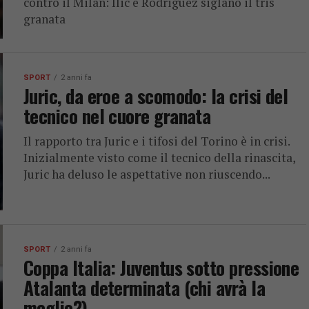
contro il Milan: Ilic e Rodriguez siglano il tris
granata
SPORT
2 anni fa
Juric, da eroe a scomodo: la crisi del
tecnico nel cuore granata
Il rapporto tra Juric e i tifosi del Torino è in crisi.
Inizialmente visto come il tecnico della rinascita,
Juric ha deluso le aspettative non riuscendo...
SPORT
2 anni fa
Coppa Italia: Juventus sotto pressione
Atalanta determinata (chi avrà la
meglio?)