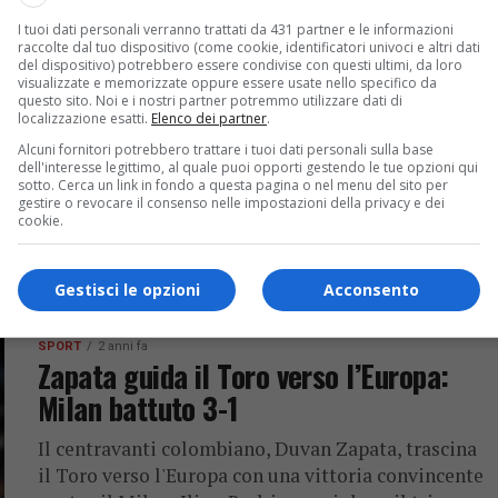
I tuoi dati personali verranno trattati da 431 partner e le informazioni
raccolte dal tuo dispositivo (come cookie, identificatori univoci e altri dati
del dispositivo) potrebbero essere condivise con questi ultimi, da loro
appa un 3-3 in rimonta al
visualizzate e memorizzate oppure essere usate nello specifico da
questo sito. Noi e i nostri partner potremmo utilizzare dati di
localizzazione esatti.
Elenco dei partner
.
Alcuni fornitori potrebbero trattare i tuoi dati personali sulla base
dell'interesse legittimo, al quale puoi opporti gestendo le tue opzioni qui
sotto. Cerca un link in fondo a questa pagina o nel menu del sito per
terremoto Allegri, la Juventus mostra segni
gestire o revocare il consenso nelle impostazioni della privacy e dei
cookie.
ato contro il Bologna: da 0-3 a...
Gestisci le opzioni
Acconsento
SPORT
2 anni fa
Zapata guida il Toro verso l’Europa:
Milan battuto 3-1
Il centravanti colombiano, Duvan Zapata, trascina
il Toro verso l'Europa con una vittoria convincente