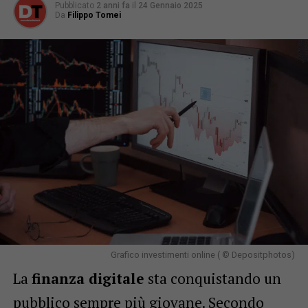
Pubblicato
2 anni fa
il
24 Gennaio 2025
Da
Filippo Tomei
Grafico investimenti online ( © Depositphotos)
La
finanza digitale
sta conquistando un
pubblico sempre più giovane. Secondo