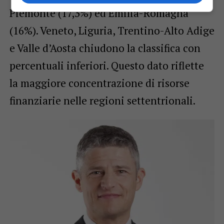
Piemonte (17,3%) ed Emilia-Romagna
(16%). Veneto, Liguria, Trentino-Alto Adige
e Valle d’Aosta chiudono la classifica con
percentuali inferiori. Questo dato riflette
la maggiore concentrazione di risorse
finanziarie nelle regioni settentrionali.