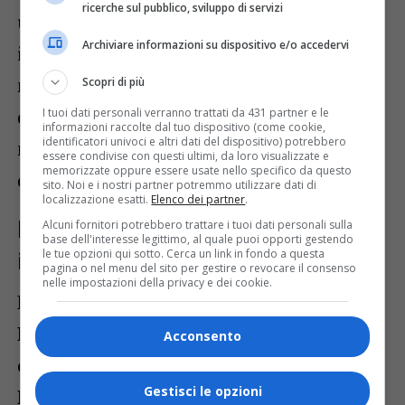
ricerche sul pubblico, sviluppo di servizi
un punteggio medio di 8,2 su 13. Gli
Archiviare informazioni su dispositivo e/o accedervi
investitori cercano strumenti per
migliorare le proprie competenze,
Scopri di più
dimostrando un interesse sempre
I tuoi dati personali verranno trattati da 431 partner e le
informazioni raccolte dal tuo dispositivo (come cookie,
identificatori univoci e altri dati del dispositivo) potrebbero
maggiore per una gestione consapevole
essere condivise con questi ultimi, da loro visualizzate e
memorizzate oppure essere usate nello specifico da questo
delle proprie finanze.
sito. Noi e i nostri partner potremmo utilizzare dati di
localizzazione esatti.
Elenco dei partner
.
Lombardia al vertice per numero di
Alcuni fornitori potrebbero trattare i tuoi dati personali sulla
base dell'interesse legittimo, al quale puoi opporti gestendo
le tue opzioni qui sotto. Cerca un link in fondo a questa
investitori
pagina o nel menu del sito per gestire o revocare il consenso
nelle impostazioni della privacy e dei cookie.
La survey ha evidenziato che il
Nord
Italia
rappresenta l’area con la più alta
Acconsento
concentrazione di investitori: la
Gestisci le opzioni
Lombardia
guida con il 41,1%, seguita da