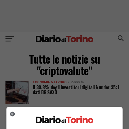
Tutte le notizie su
"criptovalute"
ECONOMIA & LAVORO
2 anni fa
Il 30,8% degli investitori digitali è under 35: i
dati BG SAXO
PUBBLICITÀ