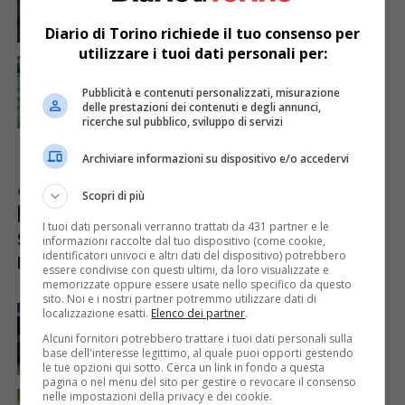
sfida con il Monza
Diario di Torino richiede il tuo consenso per
utilizzare i tuoi dati personali per:
CRONACA & ATTUALITÀ
2 anni fa
Torino, smantellato network neo-nazista
Pubblicità e contenuti personalizzati, misurazione
delle prestazioni dei contenuti e degli annunci,
ricerche sul pubblico, sviluppo di servizi
Archiviare informazioni su dispositivo e/o accedervi
CRONACA & ATTUALITÀ
2 anni fa
Scopri di più
Bosia e il digital divide: quando
I tuoi dati personali verranno trattati da 431 partner e le
scaricare una mail è come scalare
informazioni raccolte dal tuo dispositivo (come cookie,
una montagna
identificatori univoci e altri dati del dispositivo) potrebbero
essere condivise con questi ultimi, da loro visualizzate e
memorizzate oppure essere usate nello specifico da questo
sito. Noi e i nostri partner potremmo utilizzare dati di
SPORT
2 anni fa
localizzazione esatti.
Elenco dei partner
.
Juve-Genoa: un pareggio che pesa, Allegri
contro le critiche
Alcuni fornitori potrebbero trattare i tuoi dati personali sulla
base dell'interesse legittimo, al quale puoi opporti gestendo
le tue opzioni qui sotto. Cerca un link in fondo a questa
pagina o nel menu del sito per gestire o revocare il consenso
CRONACA & ATTUALITÀ
2 anni fa
nelle impostazioni della privacy e dei cookie.