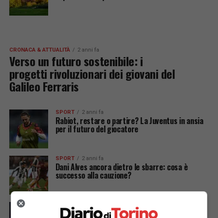
CRONACA & ATTUALITÀ
2 anni fa
Verso un futuro sostenibile: i
progetti rivoluzionari dei giovani del
Galileo Ferraris
SPORT
2 anni fa
Rabiot, restare o partire? La Juventus in ansia
per il futuro del giocatore
SPORT
2 anni fa
Dani Alves ancora dietro le sbarre: cosa è
successo alla cauzione?
SPORT
2 anni fa
Juric affronta l’infermeria: il Torino verso la