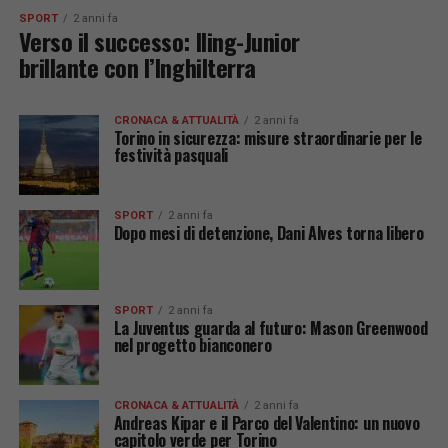
SPORT
2 anni fa
Verso il successo: Iling-Junior
brillante con l’Inghilterra
CRONACA & ATTUALITÀ
2 anni fa
Torino in sicurezza: misure straordinarie per le
festività pasquali
SPORT
2 anni fa
Dopo mesi di detenzione, Dani Alves torna libero
SPORT
2 anni fa
La Juventus guarda al futuro: Mason Greenwood
nel progetto bianconero
CRONACA & ATTUALITÀ
2 anni fa
Andreas Kipar e il Parco del Valentino: un nuovo
capitolo verde per Torino