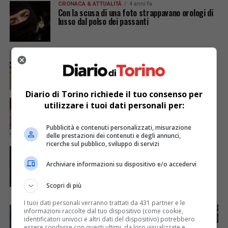
CRONACA & ATTUALITÀ
4 anni fa
Con la scusa di una foto strappavano orologi di
lusso dal polso dei passanti
ECONOMIA & LAVORO
4 anni fa
Quattro milioni di persone volate via da Torino
Diario di Torino richiede il tuo consenso per
CRONACA & ATTUALITÀ
4 anni fa
utilizzare i tuoi dati personali per:
Assicurazioni auto, stangata sui “virtuosi”:
aumento 7,3 per cento a Torino
Pubblicità e contenuti personalizzati, misurazione
delle prestazioni dei contenuti e degli annunci,
ricerche sul pubblico, sviluppo di servizi
CRONACA & ATTUALITÀ
4 anni fa
Beccati dalla polizia in casa altrui: ladri si
Archiviare informazioni su dispositivo e/o accedervi
mettono a letto per sembrare i padroni
Scopri di più
I tuoi dati personali verranno trattati da 431 partner e le
informazioni raccolte dal tuo dispositivo (come cookie,
identificatori univoci e altri dati del dispositivo) potrebbero
essere condivise con questi ultimi, da loro visualizzate e