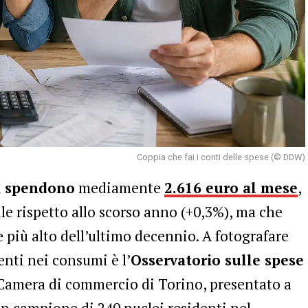
Coppia che fai i conti delle spese (© DDW)
si spendono
mediamente
2.616 euro al mese
,
le rispetto allo scorso anno (+0,3%), ma che
più alto dell’ultimo decennio. A fotografare
enti nei consumi è l’
Osservatorio sulle spese
Camera di commercio di Torino, presentato a
un campione di 240 nuclei residenti nel