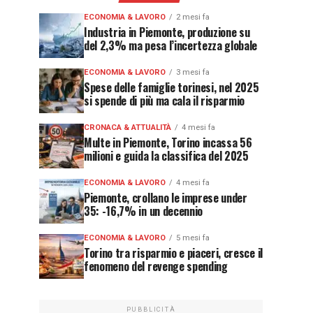
ECONOMIA & LAVORO
2 mesi fa
Industria in Piemonte, produzione su
del 2,3% ma pesa l’incertezza globale
ECONOMIA & LAVORO
3 mesi fa
Spese delle famiglie torinesi, nel 2025
si spende di più ma cala il risparmio
CRONACA & ATTUALITÀ
4 mesi fa
Multe in Piemonte, Torino incassa 56
milioni e guida la classifica del 2025
ECONOMIA & LAVORO
4 mesi fa
Piemonte, crollano le imprese under
35: -16,7% in un decennio
ECONOMIA & LAVORO
5 mesi fa
Torino tra risparmio e piaceri, cresce il
fenomeno del revenge spending
PUBBLICITÀ