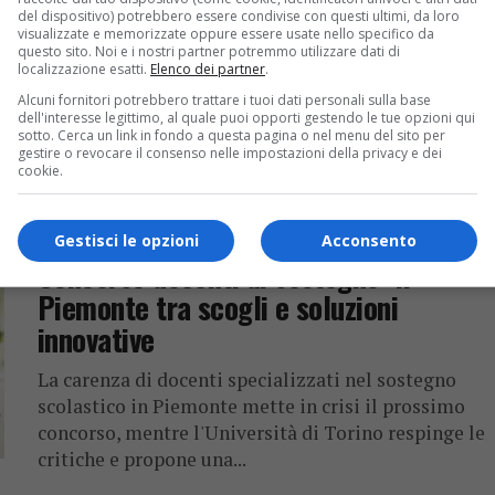
condanna la decisione del Senato
del dispositivo) potrebbero essere condivise con questi ultimi, da loro
visualizzate e memorizzate oppure essere usate nello specifico da
Accademico
questo sito. Noi e i nostri partner potremmo utilizzare dati di
localizzazione esatti.
Elenco dei partner
.
Polemiche e proteste scaturiscono dalla decisione
Alcuni fornitori potrebbero trattare i tuoi dati personali sulla base
del Senato Accademico contro la collaborazione
dell'interesse legittimo, al quale puoi opporti gestendo le tue opzioni qui
sotto. Cerca un link in fondo a questa pagina o nel menu del sito per
con Israele. Il rabbino capo condanna l'atto come
gestire o revocare il consenso nelle impostazioni della privacy e dei
vergognoso e frutto di pregiudizi, mentre...
cookie.
Gestisci le opzioni
Acconsento
ECONOMIA & LAVORO
2 anni fa
Concorso docenti di sostegno: il
Piemonte tra scogli e soluzioni
innovative
La carenza di docenti specializzati nel sostegno
scolastico in Piemonte mette in crisi il prossimo
concorso, mentre l'Università di Torino respinge le
critiche e propone una...