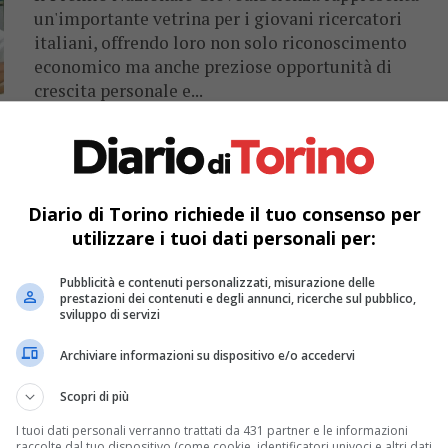
un'importante vetrina per i giovani ricercatori
italiani, offrendo loro non solo riconoscimento
economico ma anche preziose opportunità di
crescita personale e...
CRONACA & ATTUALITÀ
2 anni fa
Dibattito acceso a Torino: università
occupate e polemica sulla
Diario di Torino richiede il tuo consenso per
toponomastica “israeliana”
utilizzare i tuoi dati personali per:
Università occupate per Gaza mentre il consiglio
Pubblicità e contenuti personalizzati, misurazione delle
prestazioni dei contenuti e degli annunci, ricerche sul pubblico,
comunale approva toponomastica israeliana: la
sviluppo di servizi
frattura politica a Torino
Archiviare informazioni su dispositivo e/o accedervi
Scopri di più
CRONACA & ATTUALITÀ
2 anni fa
Università di Torino, il Rabbino Capo
I tuoi dati personali verranno trattati da 431 partner e le informazioni
raccolte dal tuo dispositivo (come cookie, identificatori univoci e altri dati