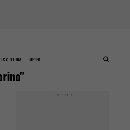
I & CULTURA
METEO
orino"
PUBBLICITÀ