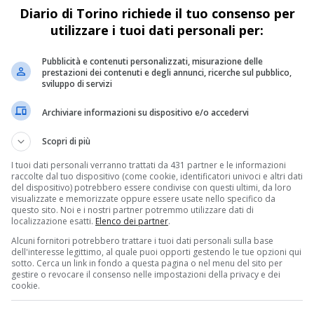
Diario di Torino richiede il tuo consenso per
Il Politecnico di Torino e Exclusive Brands Torino
utilizzare i tuoi dati personali per:
celebrano il secondo anno del progetto Open
Systems. Gli studenti del Design Sistemico
Pubblicità e contenuti personalizzati, misurazione delle
collaborano con aziende piemontesi per...
prestazioni dei contenuti e degli annunci, ricerche sul pubblico,
sviluppo di servizi
Archiviare informazioni su dispositivo e/o accedervi
ECONOMIA & LAVORO
2 anni fa
Exclusive Brands Torino: sostenere il
Scopri di più
futuro dell’artigianato e delle famiglie
I tuoi dati personali verranno trattati da 431 partner e le informazioni
raccolte dal tuo dispositivo (come cookie, identificatori univoci e altri dati
Exclusive Brands Torino si fa protagonista nel
del dispositivo) potrebbero essere condivise con questi ultimi, da loro
mondo charity, dimostrando un impegno tangibile
visualizzate e memorizzate oppure essere usate nello specifico da
questo sito. Noi e i nostri partner potremmo utilizzare dati di
verso la comunità locale: una storia di solidarietà e
localizzazione esatti.
Elenco dei partner
.
responsabilità sociale che va...
Alcuni fornitori potrebbero trattare i tuoi dati personali sulla base
dell'interesse legittimo, al quale puoi opporti gestendo le tue opzioni qui
sotto. Cerca un link in fondo a questa pagina o nel menu del sito per
gestire o revocare il consenso nelle impostazioni della privacy e dei
cookie.