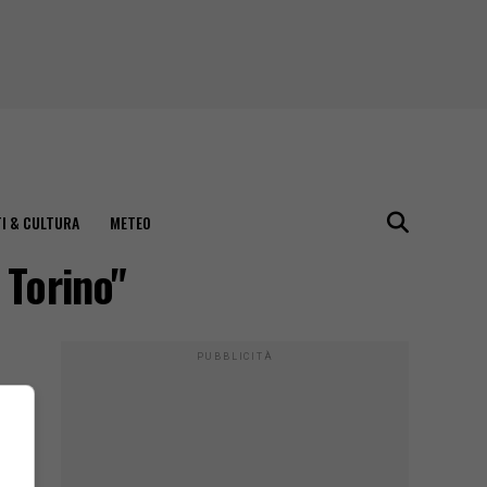
I & CULTURA
METEO
 Torino"
PUBBLICITÀ