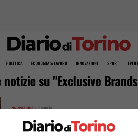
POLITICA
ECONOMIA & LAVORO
INNOVAZIONE
SPORT
EVENT
e notizie su "Exclusive Brands
INNOVAZIONE
2 anni fa
Exclusive Brands Torino e Politecnico,
con Open Systems modello di sviluppo
sostenibile