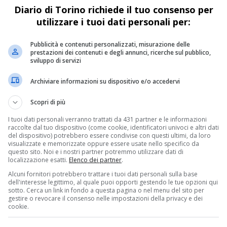
Diario di Torino richiede il tuo consenso per
vittoria epica nella seconda tappa del Giro d'Italia
2024, affermandosi non solo come vincitore di
utilizzare i tuoi dati personali per:
tappa, ma anche come...
Pubblicità e contenuti personalizzati, misurazione delle
prestazioni dei contenuti e degli annunci, ricerche sul pubblico,
sviluppo di servizi
Archiviare informazioni su dispositivo e/o accedervi
Scopri di più
I tuoi dati personali verranno trattati da 431 partner e le informazioni
raccolte dal tuo dispositivo (come cookie, identificatori univoci e altri dati
del dispositivo) potrebbero essere condivise con questi ultimi, da loro
visualizzate e memorizzate oppure essere usate nello specifico da
questo sito. Noi e i nostri partner potremmo utilizzare dati di
localizzazione esatti.
Elenco dei partner
.
Alcuni fornitori potrebbero trattare i tuoi dati personali sulla base
dell'interesse legittimo, al quale puoi opporti gestendo le tue opzioni qui
sotto. Cerca un link in fondo a questa pagina o nel menu del sito per
gestire o revocare il consenso nelle impostazioni della privacy e dei
cookie.