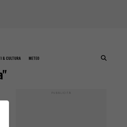
I & CULTURA
METEO
a"
PUBBLICITÀ