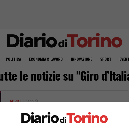
POLITICA
ECONOMIA & LAVORO
INNOVAZIONE
SPORT
EVENT
utte le notizie su "Giro d’Itali
SPORT
2 anni fa
Pogacar domina la salita di Pantani:
vittoria e primato al Giro d’Italia 2024
Il campione sloveno Tadej Pogacar conquista una