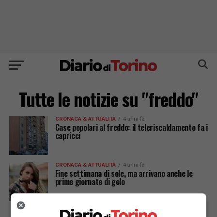
Tutte le notizie su "freddo"
CRONACA & ATTUALITÀ
4 anni fa
Case popolari al freddo: il teleriscaldamento fa i
capricci
CRONACA & ATTUALITÀ
4 anni fa
Fine settimana di sole, ma arrivano anche le
prime giornate di gelo