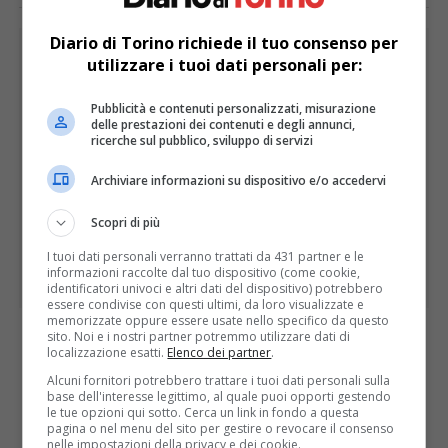
Diario di Torino richiede il tuo consenso per
PUBBLICITÀ
utilizzare i tuoi dati personali per:
Pubblicità e contenuti personalizzati, misurazione
delle prestazioni dei contenuti e degli annunci,
ricerche sul pubblico, sviluppo di servizi
Archiviare informazioni su dispositivo e/o accedervi
Scopri di più
I tuoi dati personali verranno trattati da 431 partner e le
informazioni raccolte dal tuo dispositivo (come cookie,
identificatori univoci e altri dati del dispositivo) potrebbero
essere condivise con questi ultimi, da loro visualizzate e
memorizzate oppure essere usate nello specifico da questo
sito. Noi e i nostri partner potremmo utilizzare dati di
I PIÙ LETTI
ULTIME
localizzazione esatti.
Elenco dei partner
.
Alcuni fornitori potrebbero trattare i tuoi dati personali sulla
base dell'interesse legittimo, al quale puoi opporti gestendo
le tue opzioni qui sotto. Cerca un link in fondo a questa
pagina o nel menu del sito per gestire o revocare il consenso
nelle impostazioni della privacy e dei cookie.