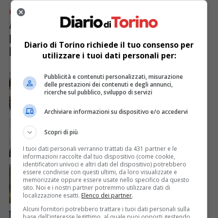
ECONOMIA & LAVORO
2 anni fa
Aeroporto di Torino, record nel
primo trimestre 2024 (+3,7% di
Diario di Torino richiede il tuo consenso per
passeggeri)
utilizzare i tuoi dati personali per:
ECONOMIA & LAVORO
2 anni fa
Pubblicità e contenuti personalizzati, misurazione
Turismo in Piemonte, crescita significativa nel
delle prestazioni dei contenuti e degli annunci,
2023 e attenzione all’ecosostenibilità
ricerche sul pubblico, sviluppo di servizi
Archiviare informazioni su dispositivo e/o accedervi
ECONOMIA & LAVORO
4 anni fa
Il turismo in Piemonte cresce del 45% rispetto
Scopri di più
al 2021
I tuoi dati personali verranno trattati da 431 partner e le
informazioni raccolte dal tuo dispositivo (come cookie,
identificatori univoci e altri dati del dispositivo) potrebbero
POLITICA
4 anni fa
essere condivise con questi ultimi, da loro visualizzate e
Sviluppo turistico dei parchi: i piani di Giunta
memorizzate oppure essere usate nello specifico da questo
illustrati da Carosso in Terza
sito. Noi e i nostri partner potremmo utilizzare dati di
localizzazione esatti.
Elenco dei partner
.
Alcuni fornitori potrebbero trattare i tuoi dati personali sulla
CRONACA & ATTUALITÀ
4 anni fa
base dell'interesse legittimo, al quale puoi opporti gestendo