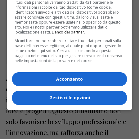
I tuoi dati personali verranno trattati da 431 partner e le
informazioni raccolte dal tuo dispositivo (come cookie,
identificatori univoci e altri dati del dispositivo) potrebbero
essere condivise con questi ultimi, da loro visualizzate e
memorizzate oppure essere usate nello specifico da questo
sito. Noi e i nostri partner potremmo utilizzare dati di
localizzazione esatti.
Elenco dei partner
.
Alcuni fornitori potrebbero trattare i tuoi dati personali sulla
base dell'interesse legittimo, al quale puoi opporti gestendo
le tue opzioni qui sotto. Cerca un link in fondo a questa
pagina o nel menu del sito per gestire o revocare il consenso
nelle impostazioni della privacy e dei cookie.
Attraverso il turismo MICE, Torino si pone
Acconsento
come baricentro per
collaborazioni
Gestisci le opzioni
internazionali
e come motore di nuove
idee e progetti. Questo dinamismo non
solo favorisce lo sviluppo professionale e
l’innovazione, ma rafforza anche il