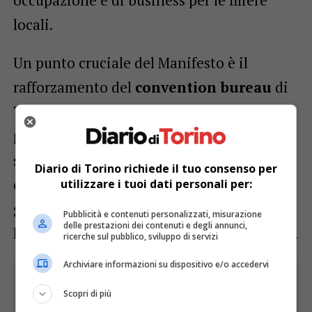
locali.
Un punto cruciale del Manifesto è il
rafforzamento del
convention bureau
di
Torino, che funge da punto di riferimento
per l’organizzazione di eventi. Fornire
supporto, risorse e coordinamento agli
Diario di Torino richiede il tuo consenso per
organizzatori è fondamentale per attrarre
utilizzare i tuoi dati personali per:
grandi eventi internazionali e consolidare
Pubblicità e contenuti personalizzati, misurazione
delle prestazioni dei contenuti e degli annunci,
la reputazione di Torino nel mercato MICE.
ricerche sul pubblico, sviluppo di servizi
Archiviare informazioni su dispositivo e/o accedervi
Scopri di più