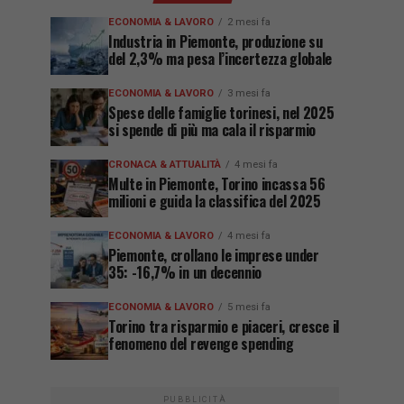
ECONOMIA & LAVORO
2 mesi fa
Industria in Piemonte, produzione su
del 2,3% ma pesa l’incertezza globale
ECONOMIA & LAVORO
3 mesi fa
Spese delle famiglie torinesi, nel 2025
si spende di più ma cala il risparmio
CRONACA & ATTUALITÀ
4 mesi fa
Multe in Piemonte, Torino incassa 56
milioni e guida la classifica del 2025
ECONOMIA & LAVORO
4 mesi fa
Piemonte, crollano le imprese under
35: -16,7% in un decennio
ECONOMIA & LAVORO
5 mesi fa
Torino tra risparmio e piaceri, cresce il
fenomeno del revenge spending
PUBBLICITÀ