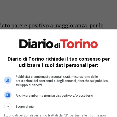
ato parere positivo a maggioranza, per le
oposta di deliberazione 244 “Documento di
Defr) 2023-2025”.
 positivi a livello turistico – ha aggiunto il
Diario di Torino richiede il tuo consenso per
utilizzare i tuoi dati personali per:
uerà ad essere una nostra priorità far visitare
e bellezze del Piemonte. Per promuovere la
Pubblicità e contenuti personalizzati, misurazione delle
prestazioni dei contenuti e degli annunci, ricerche sul pubblico,
nio ci appoggiamo non solo ai canali
sviluppo di servizi
social”.
Archiviare informazioni su dispositivo e/o accedervi
Scopri di più
enuti chiedendo delucidazioni, tra questi
Sean
I tuoi dati personali verranno trattati da 431 partner e le informazioni