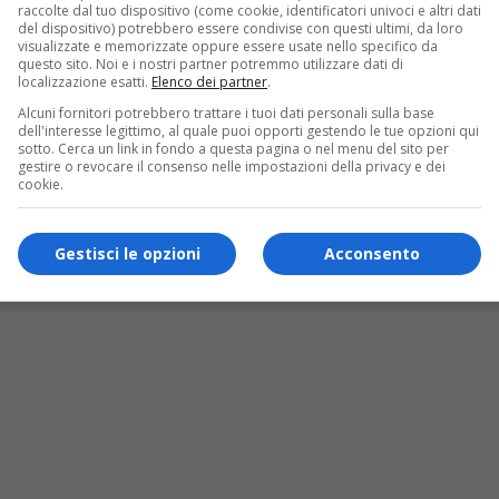
rizzazione degli immobili presenti de La
raccolte dal tuo dispositivo (come cookie, identificatori univoci e altri dati
del dispositivo) potrebbero essere condivise con questi ultimi, da loro
o
ha spiegato che diversi immobili de La
visualizzate e memorizzate oppure essere usate nello specifico da
questo sito. Noi e i nostri partner potremmo utilizzare dati di
i europei per la loro risistemazione mentre, in
localizzazione esatti.
Elenco dei partner
.
Alcuni fornitori potrebbero trattare i tuoi dati personali sulla base
ione nelle varie aree protette per capire se vi
dell'interesse legittimo, al quale puoi opporti gestendo le tue opzioni qui
sotto. Cerca un link in fondo a questa pagina o nel menu del sito per
a opportuno alienare per recuperare risorse.
gestire o revocare il consenso nelle impostazioni della privacy e dei
cookie.
Gestisci le opzioni
Acconsento