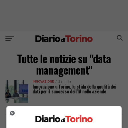
Tutte le notizie su "data
management"
INNOVAZIONE
2 anni fa
Innovazione a Torino, la sfida della qualità dei
dati per il successo dell’IA nelle aziende
PUBBLICITÀ