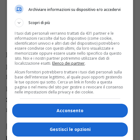
Archiviare informazioni su dispositivo e/o accedervi
Scopri di più
I tuoi dati personali verranno trattati da 431 partner e le
informazioni raccolte dal tuo dispositivo (come cookie,
identificatori univoci e altri dati del dispositivo) potrebbero
essere condivise con questi ultimi, da loro visualizzate e
Le proposte includono anche il
memorizzate oppure essere usate nello specifico da questo
sito. Noi e i nostri partner potremmo utilizzare dati di
localizzazione esatti.
Elenco dei partner
.
potenziamento delle infrastrutture
per
Alcuni fornitori potrebbero trattare i tuoi dati personali sulla
favorire l’export e la promozione di
base dell'interesse legittimo, al quale puoi opporti gestendo
le tue opzioni qui sotto. Cerca un link in fondo a questa
politiche a favore dell’
inclusione di
pagina o nel menu del sito per gestire o revocare il consenso
nelle impostazioni della privacy e dei cookie.
giovani e donne
nel settore, attraverso
nuove misure creditizie specifiche.
Acconsento
Promozione dell’occupazione e del
Gestisci le opzioni
passaggio generazionale