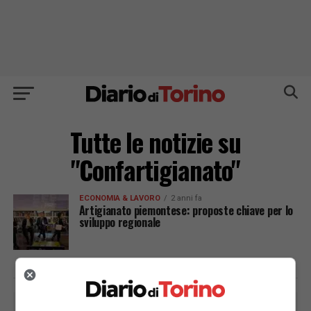
Tutte le notizie su
"Confartigianato"
ECONOMIA & LAVORO
2 anni fa
Artigianato piemontese: proposte chiave per lo
sviluppo regionale
PUBBLICITÀ