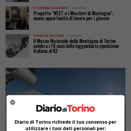
ECONOMIA & LAVORO
2 anni fa
Progetto “NEET e i Mestieri di Montagna”,
nuove opportunità di lavoro per i giovani
EVENTI & CULTURA
2 anni fa
Il Museo Nazionale della Montagna di Torino
celebra i 70 anni della leggendaria spedizione
italiana al K2
Diario di Torino richiede il tuo consenso per
utilizzare i tuoi dati personali per: