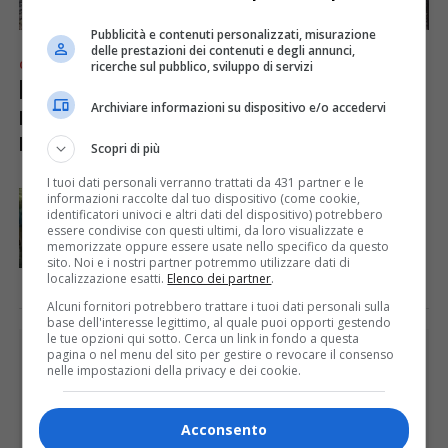
Pubblicità e contenuti personalizzati, misurazione
delle prestazioni dei contenuti e degli annunci,
ricerche sul pubblico, sviluppo di servizi
CRONACA & ATTUALITÀ
4 anni fa
Epifania con temperature assurde in
montagna: sulla neve col
Archiviare informazioni su dispositivo e/o accedervi
maglioncino
Scopri di più
I tuoi dati personali verranno trattati da 431 partner e le
EVENTI & CULTURA
4 anni fa
informazioni raccolte dal tuo dispositivo (come cookie,
MONTAGNA DOC, la rassegna chiude con
identificatori univoci e altri dati del dispositivo) potrebbero
l’emozionante documentario «Sul sentiero blu»
essere condivise con questi ultimi, da loro visualizzate e
di Gabriele Vacis
memorizzate oppure essere usate nello specifico da questo
sito. Noi e i nostri partner potremmo utilizzare dati di
localizzazione esatti.
Elenco dei partner
.
Alcuni fornitori potrebbero trattare i tuoi dati personali sulla
base dell'interesse legittimo, al quale puoi opporti gestendo
le tue opzioni qui sotto. Cerca un link in fondo a questa
PUBBLICITÀ
pagina o nel menu del sito per gestire o revocare il consenso
nelle impostazioni della privacy e dei cookie.
Acconsento