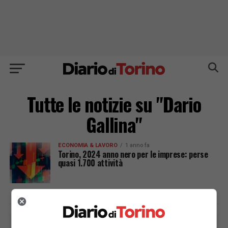
Tutte le notizie su "Dario
Gallina"
ECONOMIA & LAVORO
1 anno fa
Torino, 2024 anno nero per le imprese: perse
quasi 1.700 attività
PUBBLICITÀ