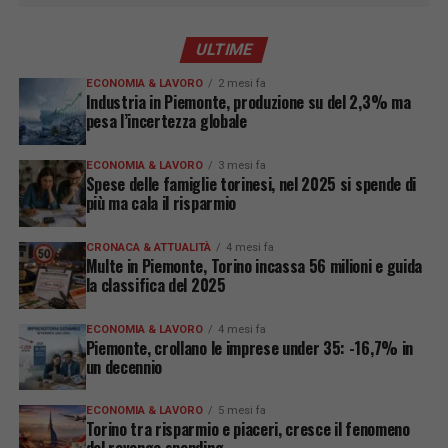
ULTIME
ECONOMIA & LAVORO
2 mesi fa
Industria in Piemonte, produzione su del 2,3% ma
pesa l’incertezza globale
ECONOMIA & LAVORO
3 mesi fa
Spese delle famiglie torinesi, nel 2025 si spende di
più ma cala il risparmio
CRONACA & ATTUALITÀ
4 mesi fa
Multe in Piemonte, Torino incassa 56 milioni e guida
la classifica del 2025
ECONOMIA & LAVORO
4 mesi fa
Piemonte, crollano le imprese under 35: -16,7% in
un decennio
ECONOMIA & LAVORO
5 mesi fa
Torino tra risparmio e piaceri, cresce il fenomeno