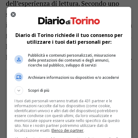
dell’esperienza di lettura. Secondo uno
studio condotto, l’
84% degli ascoltatori
italiani di audiolibri è anche lettore
. Un
fenomeno che si rivela complementare alla
Diario di Torino richiede il tuo consenso per
utilizzare i tuoi dati personali per:
lettura tradizionale, arricchendo
Pubblicità e contenuti personalizzati, misurazione
l’esperienza letteraria in tutte le sue forme.
delle prestazioni dei contenuti e degli annunci,
ricerche sul pubblico, sviluppo di servizi
Archiviare informazioni su dispositivo e/o accedervi
Scopri di più
I tuoi dati personali verranno trattati da 431 partner e le
informazioni raccolte dal tuo dispositivo (come cookie,
identificatori univoci e altri dati del dispositivo) potrebbero
essere condivise con questi ultimi, da loro visualizzate e
memorizzate oppure essere usate nello specifico da questo
sito. Noi e i nostri partner potremmo utilizzare dati di
localizzazione esatti.
Elenco dei partner
.