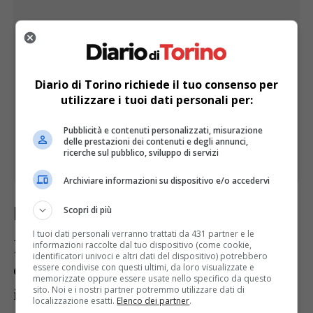
Diario di Torino richiede il tuo consenso per
utilizzare i tuoi dati personali per:
Pubblicità e contenuti personalizzati, misurazione
delle prestazioni dei contenuti e degli annunci,
ricerche sul pubblico, sviluppo di servizi
Archiviare informazioni su dispositivo e/o accedervi
La lotta fino all’ultimo punto
Scopri di più
I tuoi dati personali verranno trattati da 431 partner e le
Jarry non è più tanto sicuro dei suoi colpi,
informazioni raccolte dal tuo dispositivo (come cookie,
identificatori univoci e altri dati del dispositivo) potrebbero
ora è lui ad andare spesso fuori misura con
essere condivise con questi ultimi, da loro visualizzate e
memorizzate oppure essere usate nello specifico da questo
sito. Noi e i nostri partner potremmo utilizzare dati di
il diritto,
e aumentano i doppi falli
localizzazione esatti.
Elenco dei partner
.