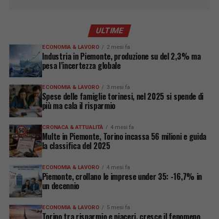
ULTIME
ECONOMIA & LAVORO
2 mesi fa
Industria in Piemonte, produzione su del 2,3% ma
pesa l’incertezza globale
ECONOMIA & LAVORO
3 mesi fa
Spese delle famiglie torinesi, nel 2025 si spende di
più ma cala il risparmio
CRONACA & ATTUALITÀ
4 mesi fa
Multe in Piemonte, Torino incassa 56 milioni e guida
la classifica del 2025
ECONOMIA & LAVORO
4 mesi fa
Piemonte, crollano le imprese under 35: -16,7% in
un decennio
ECONOMIA & LAVORO
5 mesi fa
Torino tra risparmio e piaceri, cresce il fenomeno