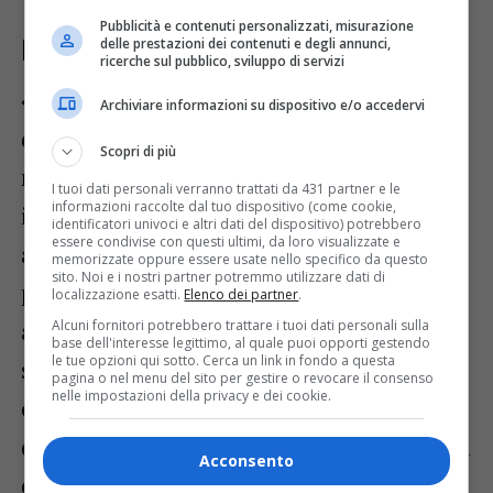
Pubblicità e contenuti personalizzati, misurazione
delle prestazioni dei contenuti e degli annunci,
Problemi di sicurezza
ricerche sul pubblico, sviluppo di servizi
«Considerando anche l’aumento dei tempi
Archiviare informazioni su dispositivo e/o accedervi
di percorrenza e dell’utilizzo dei motori ai
Scopri di più
minimi regimi, con conseguente
I tuoi dati personali verranno trattati da 431 partner e le
informazioni raccolte dal tuo dispositivo (come cookie,
innalzamento dell’inquinamento
identificatori univoci e altri dati del dispositivo) potrebbero
essere condivise con questi ultimi, da loro visualizzate e
atmosferico, la decisione odierna lascia
memorizzate oppure essere usate nello specifico da questo
sito. Noi e i nostri partner potremmo utilizzare dati di
perplessi anche sulle motivazioni legate
localizzazione esatti.
Elenco dei partner
.
Alcuni fornitori potrebbero trattare i tuoi dati personali sulla
alla sicurezza – insiste Piazzolla –
base dell'interesse legittimo, al quale puoi opporti gestendo
le tue opzioni qui sotto. Cerca un link in fondo a questa
soprattutto in una
città disseminata di
pagina o nel menu del sito per gestire o revocare il consenso
nelle impostazioni della privacy e dei cookie.
ciclabili pericolose
, ritenute al di fuori
delle regole imposte dal codice della strada
Acconsento
e con un servizio pubblico di trasporto