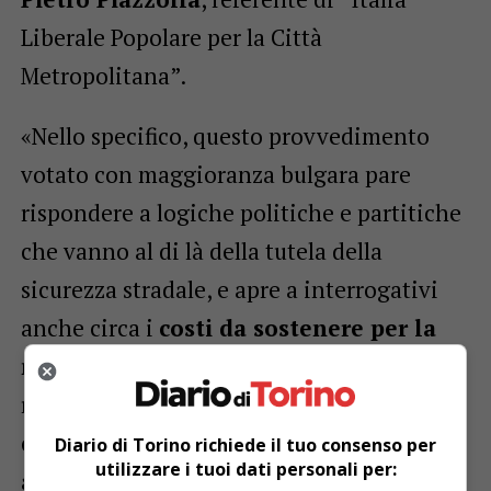
Liberale Popolare per la Città
Metropolitana”.
«Nello specifico, questo provvedimento
votato con maggioranza bulgara pare
rispondere a logiche politiche e partitiche
che vanno al di là della tutela della
sicurezza stradale, e apre a interrogativi
anche circa i
costi da sostenere per la
nuova segnaletica
da installare, e sulla
reale capacità di controllo e repressione
che le forze di polizia potranno mettere in
Diario di Torino richiede il tuo consenso per
utilizzare i tuoi dati personali per:
atto», continua Piazzolla.