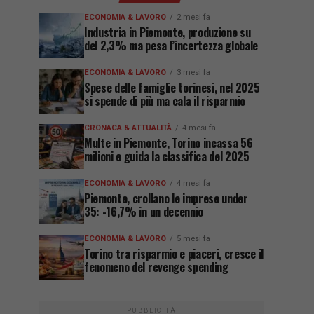
ECONOMIA & LAVORO
2 mesi fa
Industria in Piemonte, produzione su
del 2,3% ma pesa l’incertezza globale
ECONOMIA & LAVORO
3 mesi fa
Spese delle famiglie torinesi, nel 2025
si spende di più ma cala il risparmio
CRONACA & ATTUALITÀ
4 mesi fa
Multe in Piemonte, Torino incassa 56
milioni e guida la classifica del 2025
ECONOMIA & LAVORO
4 mesi fa
Piemonte, crollano le imprese under
35: -16,7% in un decennio
ECONOMIA & LAVORO
5 mesi fa
Torino tra risparmio e piaceri, cresce il
fenomeno del revenge spending
PUBBLICITÀ