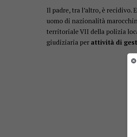
Il padre, tra l’altro, è recidivo
uomo di nazionalità marocchin
territoriale VII della polizia lo
giudiziaria per
attività di ges