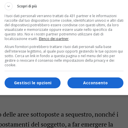
o abusivo
Scopri di più
I tuoi dati personali verranno trattati da 431 partner e le informazioni
sequestro un’area a cielo aperto in viale
raccolte dal tuo dispositivo (come cookie, identificatori univoci e altri dati
del dispositivo) potrebbero essere condivise con questi ultimi, da loro
amiere metalliche e utilizzata dall’uomo come
visualizzate e memorizzate oppure essere usate nello specifico da
questo sito. Noi e i nostri partner potremmo utilizzare dati di
trodomestici e di apparecchiature
localizzazione esatti.
Elenco dei partner
.
Alcuni fornitori potrebbero trattare i tuoi dati personali sulla base
i rifiuti considerati pericolosi.
dell'interesse legittimo, al quale puoi opporti gestendo le tue opzioni qui
sotto. Cerca un link in fondo a questa pagina o nel menu del sito per
gestire o revocare il consenso nelle impostazioni della privacy e dei
 componenti veniva svolta in un negozio di
cookie.
esso posto sotto sequestro insieme a due box e
Gestisci le opzioni
Acconsento
o delle aree sottoposte a sequestro, nonché i
postamenti del soggetto, a far emergere la