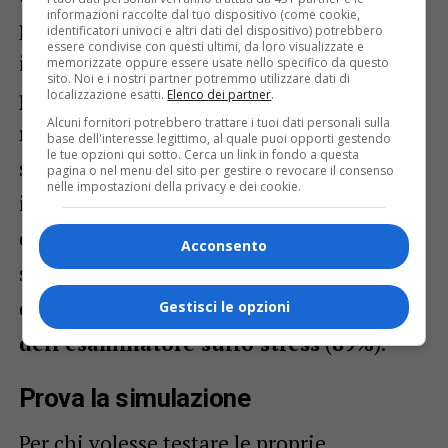
informazioni raccolte dal tuo dispositivo (come cookie,
pubblici
e dalle
rotonde
che defluiscono
identificatori univoci e altri dati del dispositivo) potrebbero
essere condivise con questi ultimi, da loro visualizzate e
il traffico dalla corsia principale (
49%
). I
memorizzate oppure essere usate nello specifico da questo
sito. Noi e i nostri partner potremmo utilizzare dati di
parcheggi
, sia in entrata che in uscita,
localizzazione esatti.
Elenco dei partner
.
Alcuni fornitori potrebbero trattare i tuoi dati personali sulla
rappresentano un altro ostacolo
base dell'interesse legittimo, al quale puoi opporti gestendo
le tue opzioni qui sotto. Cerca un link in fondo a questa
significativo (
33%
). Altri fattori che
pagina o nel menu del sito per gestire o revocare il consenso
nelle impostazioni della privacy e dei cookie.
influenzano l’esito includono la
dimensione della città, la difficoltà delle
Acconsento
strade e il traffico, ma soprattutto l’
ansia
del candidato
(
94%
) e l’
atteggiamento
Gestisci le opzioni
dell’esaminatore sullo stress
(
89%
).
Prova la simulazione
Per chi volesse testare le proprie