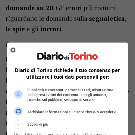
domande su 20
. Gli errori più comuni
riguardano le domande sulla
segnaletica
,
le
spie
e gli
incroci
.
Ostacoli nell’esame di guida
Passando all’esame di guida, nel 2023 ben
l’
83,3%
dei piemontesi ha superato
Diario di Torino richiede il tuo consenso per
utilizzare i tuoi dati personali per:
l’esame. Tuttavia, a livello nazionale, le
maggiori associazioni di autoscuole hanno
Pubblicità e contenuti personalizzati, misurazione
delle prestazioni dei contenuti e degli annunci,
individuato le principali criticità che
ricerche sul pubblico, sviluppo di servizi
portano alla bocciatura. Gli
incroci
Archiviare informazioni su dispositivo e/o accedervi
rappresentano il problema principale
Scopri di più
(
52%
), seguiti dalle
fermate dei mezzi
I tuoi dati personali verranno trattati da 431 partner e le