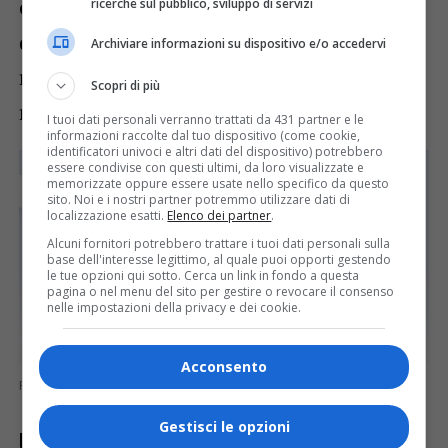
esauste. Questi dati complessivi
ricerche sul pubblico, sviluppo di servizi
dimostrano un impegno diffuso nella
Archiviare informazioni su dispositivo e/o accedervi
regione, contribuendo al successo della
Scopri di più
raccolta in Piemonte.
I tuoi dati personali verranno trattati da 431 partner e le
informazioni raccolte dal tuo dispositivo (come cookie,
identificatori univoci e altri dati del dispositivo) potrebbero
essere condivise con questi ultimi, da loro visualizzate e
memorizzate oppure essere usate nello specifico da questo
sito. Noi e i nostri partner potremmo utilizzare dati di
localizzazione esatti.
Elenco dei partner
.
Alcuni fornitori potrebbero trattare i tuoi dati personali sulla
base dell'interesse legittimo, al quale puoi opporti gestendo
le tue opzioni qui sotto. Cerca un link in fondo a questa
pagina o nel menu del sito per gestire o revocare il consenso
nelle impostazioni della privacy e dei cookie.
Acconsento
Raccolta lampadine esauste
Gestisci le opzioni
Un aumento del 14% nella raccolta