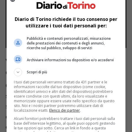
Diario di Torino richiede il tuo consenso per
utilizzare i tuoi dati personali per:
Pubblicità e contenuti personalizzati, misurazione
delle prestazioni dei contenuti e degli annunci,
ricerche sul pubblico, sviluppo di servizi
Archiviare informazioni su dispositivo e/o accedervi
Verso Wimbledon e oltre: ambizioni
e obiettivi futuri
Scopri di più
I tuoi dati personali verranno trattati da 431 partner e le
Con la vetta della
Race ATP di doppio
informazioni raccolte dal tuo dispositivo (come cookie,
identificatori univoci e altri dati del dispositivo) potrebbero
saldamente conquistata, Vavassori e Bolelli
essere condivise con questi ultimi, da loro visualizzate e
memorizzate oppure essere usate nello specifico da questo
si preparano ora per il prestigioso torneo
sito. Noi e i nostri partner potremmo utilizzare dati di
localizzazione esatti.
Elenco dei partner
.
di
Wimbledon
. Quest’anno si presentano
Alcuni fornitori potrebbero trattare i tuoi dati personali sulla
base dell'interesse legittimo, al quale puoi opporti gestendo
come una delle coppie favorite,
le tue opzioni qui sotto. Cerca un link in fondo a questa