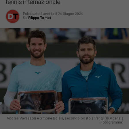
tennis internazionale
Pubblicato
2 anni fa
il
24 Giugno 2024
Da
Filippo Tomei
Andrea Vavassori e Simone Bolelli, secondo posto a Parigi (© Agenzia
Fotogramma)