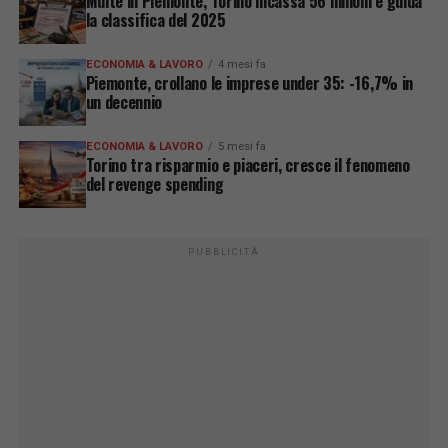
Multe in Piemonte, Torino incassa 56 milioni e guida
la classifica del 2025
ECONOMIA & LAVORO
4 mesi fa
Piemonte, crollano le imprese under 35: -16,7% in
un decennio
ECONOMIA & LAVORO
5 mesi fa
Torino tra risparmio e piaceri, cresce il fenomeno
del revenge spending
PUBBLICITÀ