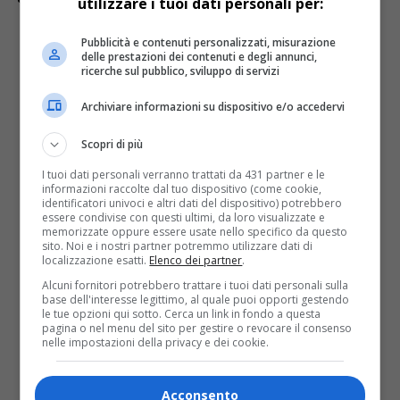
utilizzare i tuoi dati personali per:
Pubblicità e contenuti personalizzati, misurazione
Posizione
: deve essere comoda
delle prestazioni dei contenuti e degli annunci,
ricerche sul pubblico, sviluppo di servizi
rispetto ai servizi, ai trasporti e alle
Archiviare informazioni su dispositivo e/o accedervi
eventuali esigenze lavorative o
familiari;
Scopri di più
I tuoi dati personali verranno trattati da 431 partner e le
Metratura
: la dimensione della casa
informazioni raccolte dal tuo dispositivo (come cookie,
identificatori univoci e altri dati del dispositivo) potrebbero
deve essere adatta alle esigenze della
essere condivise con questi ultimi, da loro visualizzate e
memorizzate oppure essere usate nello specifico da questo
famiglia, poiché nel caso in cui fosse
sito. Noi e i nostri partner potremmo utilizzare dati di
localizzazione esatti.
Elenco dei partner
.
troppo piccola potrebbe essere
Alcuni fornitori potrebbero trattare i tuoi dati personali sulla
base dell'interesse legittimo, al quale puoi opporti gestendo
scomoda, mentre troppo grande
le tue opzioni qui sotto. Cerca un link in fondo a questa
pagina o nel menu del sito per gestire o revocare il consenso
potrebbe comportare costi eccessivi.
nelle impostazioni della privacy e dei cookie.
Esposizione
: l’esposizione della casa
Acconsento