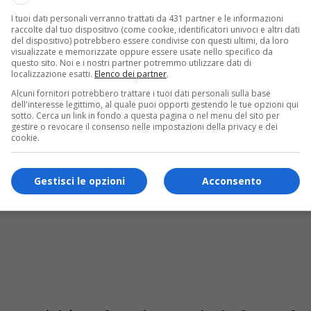
ale dare priorità alla sicurezza e al comfort. In
I tuoi dati personali verranno trattati da 431 partner e le informazioni
raccolte dal tuo dispositivo (come cookie, identificatori univoci e altri dati
pecifici e farsi guidare da esperti, è
del dispositivo) potrebbero essere condivise con questi ultimi, da loro
visualizzate e memorizzate oppure essere usate nello specifico da
liamento e accessori di alta qualità come quelli
questo sito. Noi e i nostri partner potremmo utilizzare dati di
localizzazione esatti.
Elenco dei partner
.
s://estore.beretta.com/it-it
.
Alcuni fornitori potrebbero trattare i tuoi dati personali sulla base
dell'interesse legittimo, al quale puoi opporti gestendo le tue opzioni qui
sotto. Cerca un link in fondo a questa pagina o nel menu del sito per
gestire o revocare il consenso nelle impostazioni della privacy e dei
cookie.
Gestisci le opzioni
Acconsento