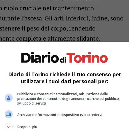
un ruolo cruciale nel mantenimento
durante l’ascesa. Gli arti inferiori, infine, sono
stenere il peso del corpo, rendendo
amente completa e altamente sfidante.
bilità e concentrazione
resenta un’attività che combina abilità di tiro,
Diario di Torino richiede il tuo consenso per
tenza fisica, richiedendo ai praticanti un
utilizzare i tuoi dati personali per:
Pubblicità e contenuti personalizzati, misurazione delle
prestazioni dei contenuti e degli annunci, ricerche sul pubblico,
 significa, infatti, acquisire competenze
sviluppo di servizi
manutenzione dei propri strumenti, nella
Archiviare informazioni su dispositivo e/o accedervi
o della fauna e dei fenomeni naturali. Per
Scopri di più