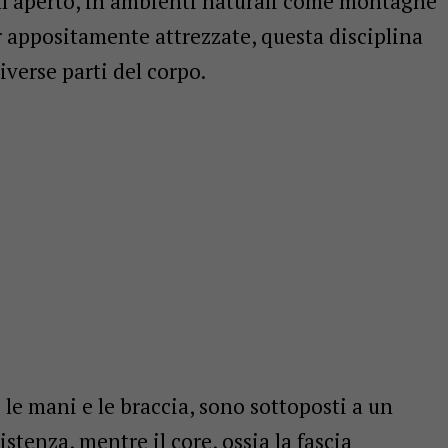
all’aperto, in ambienti naturali come montagne
or appositamente attrezzate, questa disciplina
iverse parti del corpo.
e le mani e le braccia, sono sottoposti a un
istenza, mentre il core, ossia la fascia