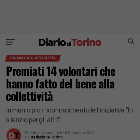
CRONACA & ATTUALITÀ
Premiati 14 volontari che
hanno fatto del bene alla
collettività
In municipio i riconoscimenti dell’iniziativa “In
silenzio per gli altri”.
Pubblicato
4 anni fa
il
16 Dicembre 2022
Da
Redazione Torino