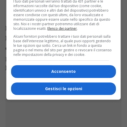
I tuoi dati personali verranno trattati da 431 partner e le
TELECOM ALATEL e Consiglio
informazioni raccolte dal tuo dispositivo (come cookie,
identificatori univoci e altri dati del dispositivo) potrebbero
Regionale Piemonte-Valle d’Aosta
essere condivise con questi ultimi, da loro visualizzate e
memorizzate oppure essere usate nello specifico da questo
sito. Noi e i nostri partner potremmo utilizzare dati di
Presenti alla cerimonia il sindaco
Stefano
localizzazione esatti.
Elenco dei partner
.
Lo Russo
, la presidente del consiglio
Alcuni fornitori potrebbero trattare i tuoi dati personali sulla
base dell'interesse legittimo, al quale puoi opporti gestendo
le tue opzioni qui sotto. Cerca un link in fondo a questa
comunale
Maria Grazia Grippo
e il
pagina o nel menu del sito per gestire o revocare il consenso
nelle impostazioni della privacy e dei cookie.
presidente del consiglio dei seniores
Edoardo Benedicenti
.
Acconsento
Gestisci le opzioni