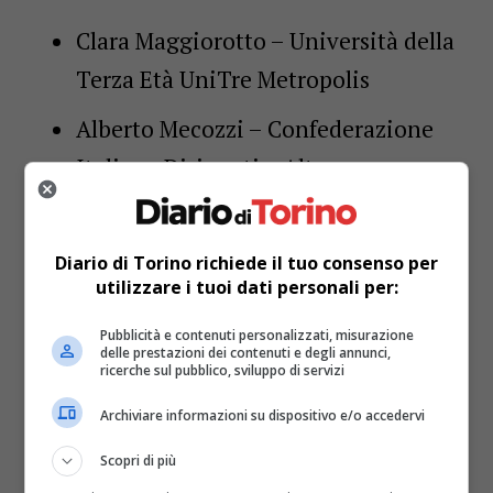
Clara Maggiorotto – Università della
Terza Età UniTre Metropolis
Alberto Mecozzi – Confederazione
Italiana Dirigenti e Alte
Professionalità e CIDA Piemonte
Anna Maria Manassero –
Diario di Torino richiede il tuo consenso per
utilizzare i tuoi dati personali per:
Associazione Volontariato
Cottolenghino Avc
Pubblicità e contenuti personalizzati, misurazione
delle prestazioni dei contenuti e degli annunci,
ricerche sul pubblico, sviluppo di servizi
Luciano Varetto – Associazione
Seniores Anziende Fiat U.G.A.F.
Archiviare informazioni su dispositivo e/o accedervi
Scopri di più
Gianluigi Zopegni – Seniores