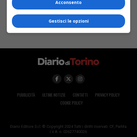
Acconsento
Gestisci le opzioni
PUBBLICITÀ
ULTIME NOTIZIE
CONTATTI
PRIVACY POLICY
COOKIE POLICY
Diario Editore S.r.l. © Copyright 2024 Tutti i diritti riservati. CF, Partita
I.V.A. n. 02627740026