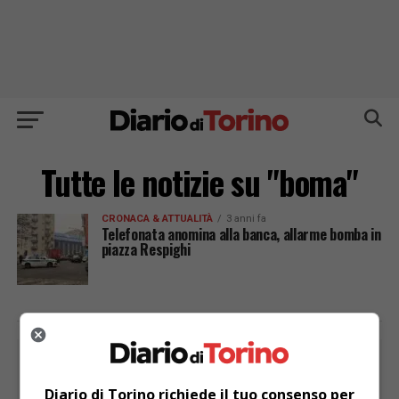
Tutte le notizie su "boma"
CRONACA & ATTUALITÀ
3 anni fa
Telefonata anomina alla banca, allarme bomba in
piazza Respighi
PUBBLICITÀ
Diario di Torino richiede il tuo consenso per