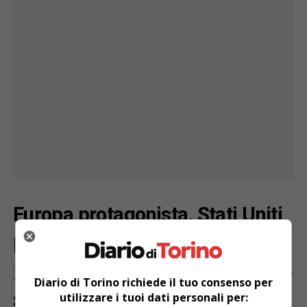
Europa protagonista, Stati Uniti
primo partner extra UE
Il Piemonte resta fortemente attrattivo per
Diario di Torino richiede il tuo consenso per
gli investitori europei:
il 20% delle
utilizzare i tuoi dati personali per: