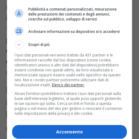
multinazionali è controllato da
Pubblicità e contenuti personalizzati, misurazione
delle prestazioni dei contenuti e degli annunci,
imprese francesi
, il
19% da gruppi
ricerche sul pubblico, sviluppo di servizi
tedeschi
. Gli
Stati Uniti
rappresentano il
Archiviare informazioni su dispositivo e/o accedervi
primo Paese extraeuropeo
, con il
12%
Scopri di più
delle presenze
, confermando l’interesse
I tuoi dati personali verranno trattati da 431 partner e le
delle grandi economie globali verso la
informazioni raccolte dal tuo dispositivo (come cookie,
identificatori univoci e altri dati del dispositivo) potrebbero
essere condivise con questi ultimi, da loro visualizzate e
regione.
memorizzate oppure essere usate nello specifico da questo
sito. Noi e i nostri partner potremmo utilizzare dati di
localizzazione esatti.
Elenco dei partner
.
Insediamenti stabili e
Alcuni fornitori potrebbero trattare i tuoi dati personali sulla
base dell'interesse legittimo, al quale puoi opporti gestendo
integrazione con il tessuto
le tue opzioni qui sotto. Cerca un link in fondo a questa
pagina o nel menu del sito per gestire o revocare il consenso
locale
nelle impostazioni della privacy e dei cookie.
Un dato chiave riguarda il
radicamento
Acconsento