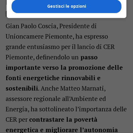
Le dichiarazioni dei partner del
Gestisci le opzioni
progetto
Gian Paolo Coscia, Presidente di
Unioncamere Piemonte, ha espresso
grande entusiasmo per il lancio di CER
Piemonte, definendolo un
passo
importante verso la promozione delle
fonti energetiche rinnovabili e
sostenibili
. Anche Matteo Marnati,
assessore regionale all’Ambiente ed
Energia, ha sottolineato l’importanza delle
CER per
contrastare la povertà
energetica e migliorare l’autonomia