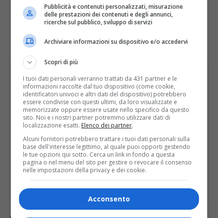
un team di esperti pronto a fornire
Pubblicità e contenuti personalizzati, misurazione
delle prestazioni dei contenuti e degli annunci,
supporto su tutto il territorio
ricerche sul pubblico, sviluppo di servizi
regionale.
Archiviare informazioni su dispositivo e/o accedervi
Scopri di più
I tuoi dati personali verranno trattati da 431 partner e le
informazioni raccolte dal tuo dispositivo (come cookie,
identificatori univoci e altri dati del dispositivo) potrebbero
essere condivise con questi ultimi, da loro visualizzate e
memorizzate oppure essere usate nello specifico da questo
sito. Noi e i nostri partner potremmo utilizzare dati di
localizzazione esatti.
Elenco dei partner
.
Alcuni fornitori potrebbero trattare i tuoi dati personali sulla
base dell'interesse legittimo, al quale puoi opporti gestendo
le tue opzioni qui sotto. Cerca un link in fondo a questa
pagina o nel menu del sito per gestire o revocare il consenso
nelle impostazioni della privacy e dei cookie.
Acconsento