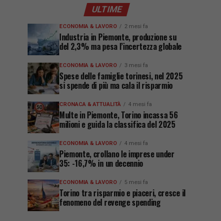
ULTIME
ECONOMIA & LAVORO
2 mesi fa
Industria in Piemonte, produzione su
del 2,3% ma pesa l’incertezza globale
ECONOMIA & LAVORO
3 mesi fa
Spese delle famiglie torinesi, nel 2025
si spende di più ma cala il risparmio
CRONACA & ATTUALITÀ
4 mesi fa
Multe in Piemonte, Torino incassa 56
milioni e guida la classifica del 2025
ECONOMIA & LAVORO
4 mesi fa
Piemonte, crollano le imprese under
35: -16,7% in un decennio
ECONOMIA & LAVORO
5 mesi fa
Torino tra risparmio e piaceri, cresce il
fenomeno del revenge spending