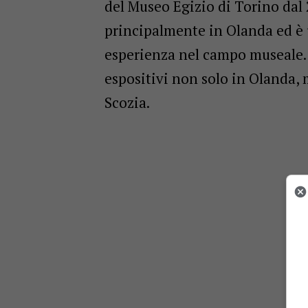
del Museo Egizio di Torino dal 
principalmente in Olanda ed è
esperienza nel campo museale.
espositivi non solo in Olanda,
Scozia.