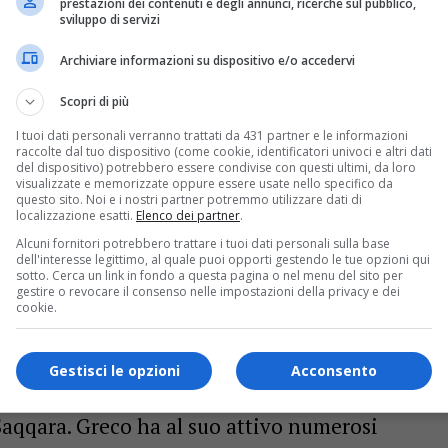
prestazioni dei contenuti e degli annunci, ricerche sul pubblico,
sviluppo di servizi
 accademici
Archiviare informazioni su dispositivo e/o accedervi
o Egizio ha instaurato importanti
Scopri di più
n musei, università e istituti di ricerca.
I tuoi dati personali verranno trattati da 431 partner e le informazioni
 corsi in diverse università, tra cui
raccolte dal tuo dispositivo (come cookie, identificatori univoci e altri dati
del dispositivo) potrebbero essere condivise con questi ultimi, da loro
poli, la Scuola di Specializzazione in Beni
visualizzate e memorizzate oppure essere usate nello specifico da
questo sito. Noi e i nostri partner potremmo utilizzare dati di
localizzazione esatti.
Elenco dei partner
.
ttolica del Sacro Cuore di Milano e la New York
Alcuni fornitori potrebbero trattare i tuoi dati personali sulla base
dell'interesse legittimo, al quale puoi opporti gestendo le tue opzioni qui
sotto. Cerca un link in fondo a questa pagina o nel menu del sito per
gestire o revocare il consenso nelle impostazioni della privacy e dei
cookie.
Survey del Oriental Institute della University
Gestisci le opzioni
Acconsento
oltre, è co-direttore della missione
Saqqara. Greco ha al suo attivo numerosi