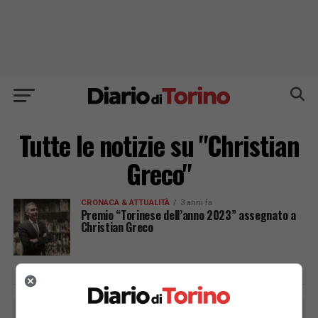
Tutte le notizie su "Christian
Greco"
CRONACA & ATTUALITÀ
3 anni fa
Premio “Torinese dell’anno 2023” assegnato a
Christian Greco
PUBBLICITÀ