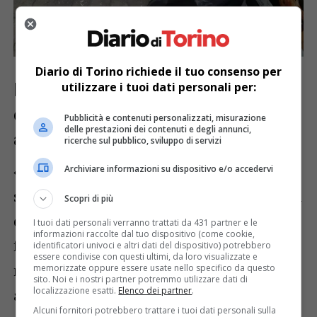
Diario di Torino richiede il tuo consenso per
utilizzare i tuoi dati personali per:
Immondizia abbandonata fuori dai
cassonetti, generi alimentari buttati
Pubblicità e contenuti personalizzati, misurazione
delle prestazioni dei contenuti e degli annunci,
ancora confezionati
ricerche sul pubblico, sviluppo di servizi
«Nonostante le eco-isole siano vuote –
Archiviare informazioni su dispositivo e/o accedervi
scrive la consigliera, capogruppo di Fratelli
Scopri di più
d’Italia – l’immondizia viene abbandonata
I tuoi dati personali verranno trattati da 431 partner e le
informazioni raccolte dal tuo dispositivo (come cookie,
fuori creando degrado, sporcizia e
identificatori univoci e altri dati del dispositivo) potrebbero
essere condivise con questi ultimi, da loro visualizzate e
mancanza di igiene. Stamattina vicino ad
memorizzate oppure essere usate nello specifico da questo
sito. Noi e i nostri partner potremmo utilizzare dati di
localizzazione esatti.
Elenco dei partner
.
alcuni bidoni
vi erano addirittura
Alcuni fornitori potrebbero trattare i tuoi dati personali sulla