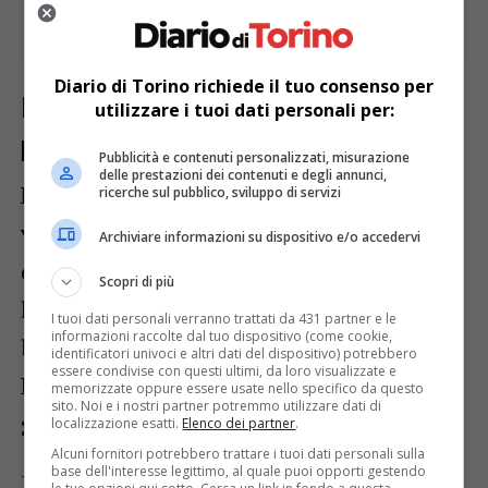
Diario di Torino richiede il tuo consenso per
Bloccato dopo aver speronato i
utilizzare i tuoi dati personali per:
poliziotti
Pubblicità e contenuti personalizzati, misurazione
delle prestazioni dei contenuti e degli annunci,
Nonostante l’uomo
abbia speronato più
ricerche sul pubblico, sviluppo di servizi
volte il veicolo di servizio
, causando agli
Archiviare informazioni su dispositivo e/o accedervi
operatori lievi lesioni, gli agenti non lo
Scopri di più
hanno mai perso di vista riuscendo a
I tuoi dati personali verranno trattati da 431 partner e le
informazioni raccolte dal tuo dispositivo (come cookie,
bloccarlo in piazza Conti di Rebaudengo.
identificatori univoci e altri dati del dispositivo) potrebbero
essere condivise con questi ultimi, da loro visualizzate e
L’uomo è pure risultato avere la patente di
memorizzate oppure essere usate nello specifico da questo
sito. Noi e i nostri partner potremmo utilizzare dati di
guida sospesa da circa tre anni.
localizzazione esatti.
Elenco dei partner
.
Alcuni fornitori potrebbero trattare i tuoi dati personali sulla
base dell'interesse legittimo, al quale puoi opporti gestendo
In considerazione dei gravi indizi di