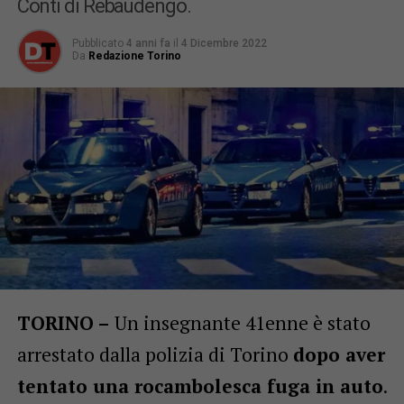
Conti di Rebaudengo.
Pubblicato
4 anni fa
il
4 Dicembre 2022
Da
Redazione Torino
TORINO –
Un insegnante 41enne è stato
arrestato dalla polizia di Torino
dopo aver
tentato una rocambolesca fuga in auto
.