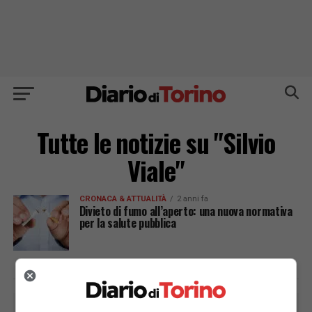
Tutte le notizie su "Silvio
Viale"
CRONACA & ATTUALITÀ
2 anni fa
Divieto di fumo all’aperto: una nuova normativa
per la salute pubblica
PUBBLICITÀ