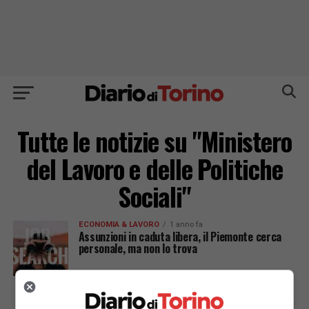
Tutte le notizie su "Ministero
del Lavoro e delle Politiche
Sociali"
ECONOMIA & LAVORO
1 anno fa
Assunzioni in caduta libera, il Piemonte cerca
personale, ma non lo trova