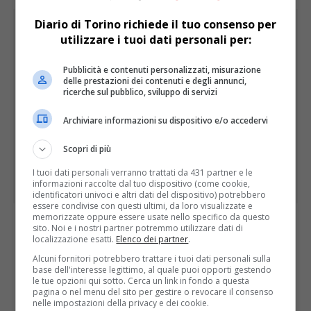
PUBBLICITÀ
Diario di Torino richiede il tuo consenso per
utilizzare i tuoi dati personali per:
Pubblicità e contenuti personalizzati, misurazione
delle prestazioni dei contenuti e degli annunci,
ricerche sul pubblico, sviluppo di servizi
Archiviare informazioni su dispositivo e/o accedervi
Scopri di più
I tuoi dati personali verranno trattati da 431 partner e le
informazioni raccolte dal tuo dispositivo (come cookie,
identificatori univoci e altri dati del dispositivo) potrebbero
essere condivise con questi ultimi, da loro visualizzate e
memorizzate oppure essere usate nello specifico da questo
sito. Noi e i nostri partner potremmo utilizzare dati di
I PIÙ LETTI
ULTIME
localizzazione esatti.
Elenco dei partner
.
Alcuni fornitori potrebbero trattare i tuoi dati personali sulla
base dell'interesse legittimo, al quale puoi opporti gestendo
le tue opzioni qui sotto. Cerca un link in fondo a questa
pagina o nel menu del sito per gestire o revocare il consenso
nelle impostazioni della privacy e dei cookie.