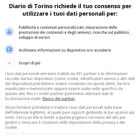
Diario di Torino richiede il tuo consenso per
Il nuovo Centro di Simulazione del Regina
utilizzare i tuoi dati personali per:
Margherita di Torino prepara gli operatori sanitari
ad affrontare le sfide della pediatria con realismo e
Pubblicità e contenuti personalizzati, misurazione delle
competenza
prestazioni dei contenuti e degli annunci, ricerche sul pubblico,
sviluppo di servizi
Archiviare informazioni su dispositivo e/o accedervi
CRONACA & ATTUALITÀ
4 anni fa
Il Giardino del Sole: un’area giochi
Scopri di più
davanti all’ospedale Regina
I tuoi dati personali verranno trattati da 431 partner e le informazioni
Margherita
raccolte dal tuo dispositivo (come cookie, identificatori univoci e altri dati
del dispositivo) potrebbero essere condivise con questi ultimi, da loro
Un nuovo spazio verde per Torino: divertimento
visualizzate e memorizzate oppure essere usate nello specifico da
questo sito. Noi e i nostri partner potremmo utilizzare dati di
per i più piccoli e relax per i più grandi. A donarlo
localizzazione esatti.
Elenco dei partner
.
Adisco Piemonte e Federvolontari. Il parco sarà...
Alcuni fornitori potrebbero trattare i tuoi dati personali sulla base
dell'interesse legittimo, al quale puoi opporti gestendo le tue opzioni qui
sotto. Cerca un link in fondo a questa pagina o nel menu del sito per
gestire o revocare il consenso nelle impostazioni della privacy e dei
cookie.