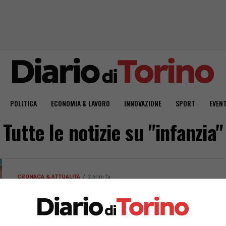
POLITICA
ECONOMIA & LAVORO
INNOVAZIONE
SPORT
EVENT
Tutte le notizie su "infanzia"
CRONACA & ATTUALITÀ
2 anni fa
Regina Margherita: una risorsa
avanzata per la cura dei bambini
vittime di abuso e maltrattamento