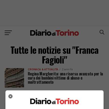
Tutte le notizie su "Franca
Fagioli"
CRONACA & ATTUALITÀ
2 anni fa
Regina Margherita: una risorsa avanzata per la
cura dei bambini vittime di abuso e
maltrattamento
PUBBLICITÀ