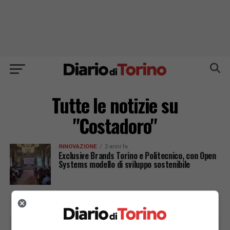
Tutte le notizie su
"Costadoro"
INNOVAZIONE
2 anni fa
Exclusive Brands Torino e Politecnico, con Open
Systems modello di sviluppo sostenibile
PUBBLICITÀ