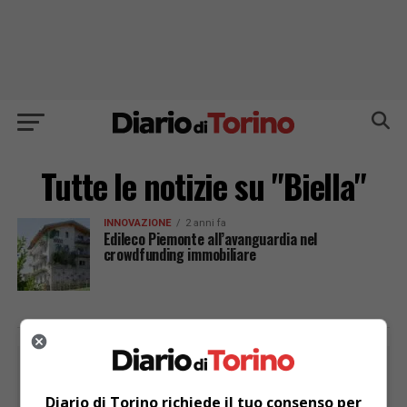
Tutte le notizie su "Biella"
INNOVAZIONE
2 anni fa
Edileco Piemonte all’avanguardia nel
crowdfunding immobiliare
PUBBLICITÀ
Diario di Torino richiede il tuo consenso per