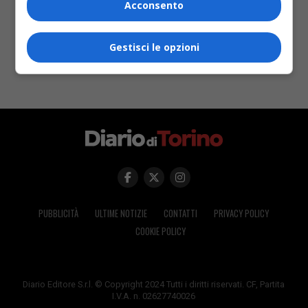
Acconsento
Gestisci le opzioni
PUBBLICITÀ
ULTIME NOTIZIE
CONTATTI
PRIVACY POLICY
COOKIE POLICY
Diario Editore S.r.l. © Copyright 2024 Tutti i diritti riservati. CF, Partita
I.V.A. n. 02627740026